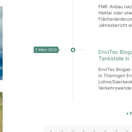
FNR: Anbau nac
Hektar oder etw
Flächenänderung
Jahresbericht e
7. März 2023
EnviTec Biog
Tankstelle in
EnviTec Biogas 
in Thüringen Er
Lohne/Saerbeck
Verkehrswende:
P