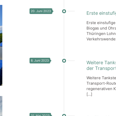
20. Juni 2023
Erste einstuf
Erste einstufig
Biogas und Ohra
Thüringen Lohn
Verkehrswende:
8. Juni 2023
Weitere Tanks
der Transpor
Weitere Tankstel
Transport-Route
regenerativen Kr
[…]
31. Mai 2023