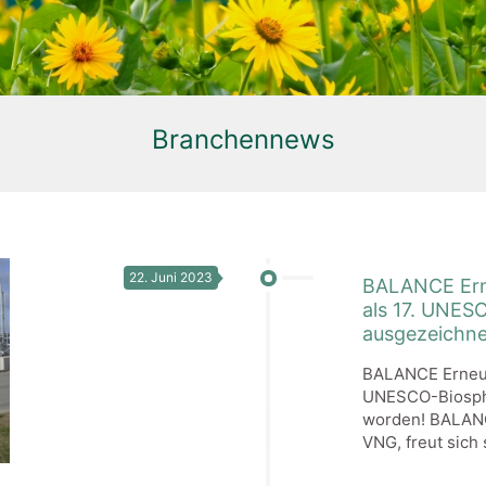
Branchennews
22. Juni 2023
BALANCE Erne
als 17. UNES
ausgezeichne
BALANCE Erneue
UNESCO-Biosphä
worden! BALANC
VNG, freut sich