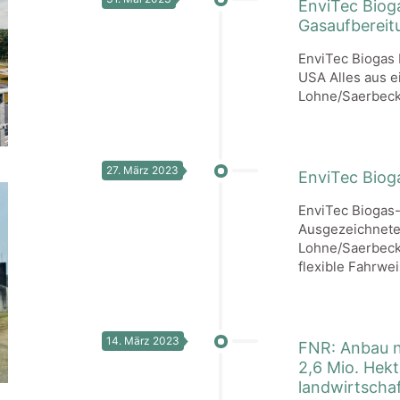
EnviTec Biog
Gasaufbereit
EnviTec Biogas 
USA Alles aus e
Lohne/Saerbeck,
27. März 2023
EnviTec Biog
EnviTec Biogas-
Ausgezeichnete
Lohne/Saerbeck
flexible Fahrwe
14. März 2023
FNR: Anbau 
2,6 Mio. Hek
landwirtschaf