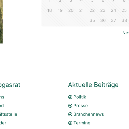
1
2
3
4
5
6
7
8
18
19
20
21
22
23
24
25
35
36
37
38
Ne
ogasrat
Aktuelle Beiträge
ns
Politik
nd
Presse
ftsstelle
Branchennews
eder
Termine