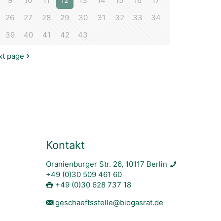
9
10
11
12
13
14
15
16
17
26
27
28
29
30
31
32
33
34
39
40
41
42
43
xt page
Kontakt
Oranienburger Str. 26, 10117 Berlin
+49 (0)30 509 461 60
+49 (0)30 628 737 18
geschaeftsstelle@biogasrat.de