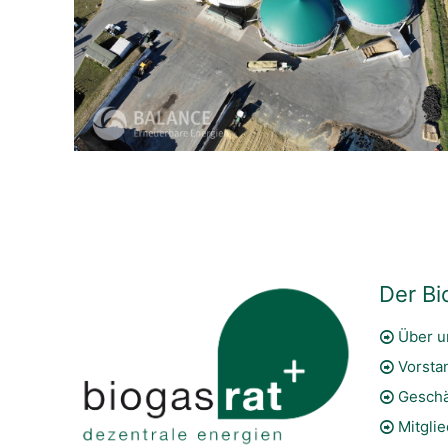
Der Bi
Über u
Vorsta
Geschä
Mitgli