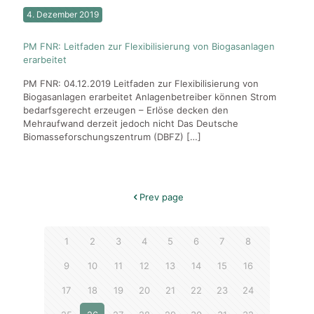
4. Dezember 2019
PM FNR: Leitfaden zur Flexibilisierung von Biogasanlagen
erarbeitet
PM FNR: 04.12.2019 Leitfaden zur Flexibilisierung von
Biogasanlagen erarbeitet Anlagenbetreiber können Strom
bedarfsgerecht erzeugen – Erlöse decken den
Mehraufwand derzeit jedoch nicht Das Deutsche
Biomasseforschungszentrum (DBFZ)
[…]
Prev page
1
2
3
4
5
6
7
8
9
10
11
12
13
14
15
16
17
18
19
20
21
22
23
24