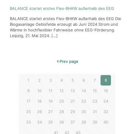
BALANCE startet erstes Flex-BHKW außerhalb des EEG
BALANCE startet erstes Flex-BHKW außerhalb des EEG Die
Biogasanlage Oebisfelde erzeugt ab Juni 2024 Strom und
Wärme in hochflexibler Fahrweise ohne EEG-Förderung.
Leipzig, 21. Mai 2024.
[…]
Prev page
1
2
3
4
5
6
7
8
9
10
11
12
13
14
15
16
17
18
19
20
21
22
23
24
25
26
27
28
29
30
31
32
33
34
35
36
37
38
39
40
41
42
43