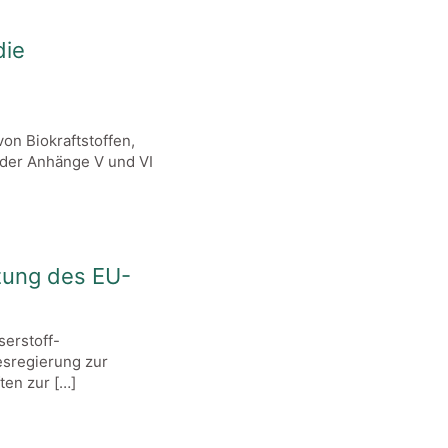
die
on Biokraftstoffen,
 der Anhänge V und VI
zung des EU-
erstoff-
esregierung zur
ten zur
[…]