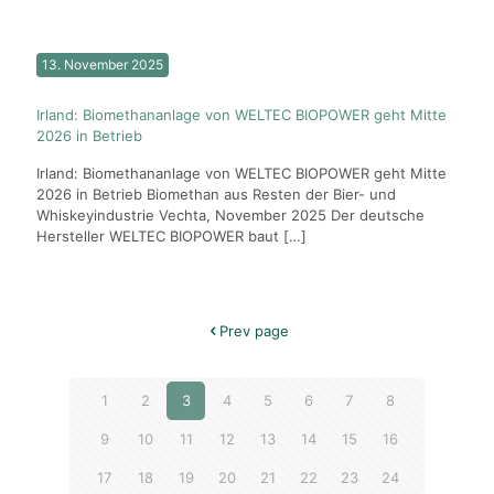
13. November 2025
Irland: Biomethananlage von WELTEC BIOPOWER geht Mitte
2026 in Betrieb
Irland: Biomethananlage von WELTEC BIOPOWER geht Mitte
2026 in Betrieb Biomethan aus Resten der Bier- und
Whiskeyindustrie Vechta, November 2025 Der deutsche
Hersteller WELTEC BIOPOWER baut
[…]
Prev page
1
2
3
4
5
6
7
8
9
10
11
12
13
14
15
16
17
18
19
20
21
22
23
24