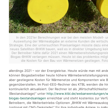
In den 2021er Berechnungen war bei den meisten Modell- un
Ausweitung der Wärmeabgabe an externe Kunden die wirtschaf
Strategie. Eine der untersuchten Praxisanlagen müsste dazu eine
neues Satelliten-BHKW bauen, weil es in direkter Umgebung ke
Der Betreiber hätte dafür 2021 einen Wärmebereitstellungspreis
Biogas-BHKW verlangen müssen. Heute ist das problemlos möglic
die Kosten für den Bau von Wärmenetzen gestiegen. Fot
allerdings 2021 – vor der Energiekrise. Heute würde man mit an
können Biogasbetreiber heute höhere Wärmebereitstellungspreis
aber gestiegene Kosten für Wärmenetze und Komponenten wie B
gegenüberstellen. Im Post-EEG-Rechner des KTBL werden die hi
kontinuierlich aktualisiert. Der Rechner ist als „Wirtschaftlichkeit
(Bestandsanlage)“ unter
http://www.ktbl.de/webanwendungen/wir
biogas-bestandsanlagen
erreichbar und steht kostenlos zur Verf
Betreibern, die Weiterbetriebs-Optionen „BHKW mit Wärmeausko
(optional mit CNG-Tankstelle)“ für ihre individuelle Anlage zu kalku