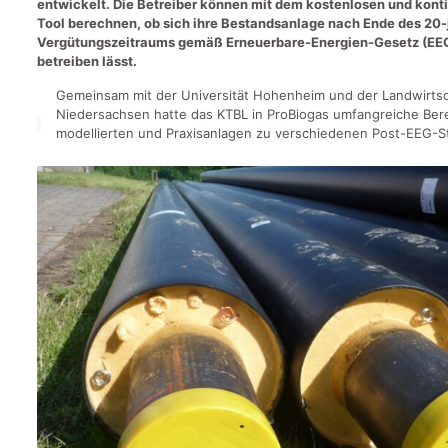
entwickelt. Die Betreiber können mit dem kostenlosen und kontin
Tool berechnen, ob sich ihre Bestandsanlage nach Ende des 20-
Vergütungszeitraums gemäß Erneuerbare-Energien-Gesetz (EEG)
betreiben lässt.
Gemeinsam mit der Universität Hohenheim und der Landwirt
Niedersachsen hatte das KTBL in ProBiogas umfangreiche Be
modellierten und Praxisanlagen zu verschiedenen Post-EEG-St