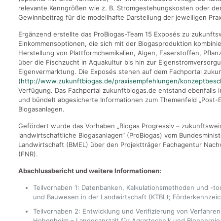
relevante Kenngrößen wie z. B. Stromgestehungskosten oder den
Gewinnbeitrag für die modellhafte Darstellung der jeweiligen Pra
Ergänzend erstellte das ProBiogas-Team 15 Exposés zu zukunft
Einkommensoptionen, die sich mit der Biogasproduktion kombinie
Herstellung von Plattformchemikalien, Algen, Faserstoffen, Pfl
über die Fischzucht in Aquakultur bis hin zur Eigenstromversorg
Eigenvermarktung. Die Exposés stehen auf dem Fachportal zukun
(
http://www.zukunftbiogas.de/praxisempfehlungen/konzeptbesc
Verfügung. Das Fachportal zukunftbiogas.de entstand ebenfalls
und bündelt
abgesicherte Informationen zum Themenfeld „Post-EE
Biogasanlagen.
Gefördert wurde das Vorhaben „Biogas Progressiv – zukunftswei
landwirtschaftliche Biogasanlagen“ (ProBiogas) vom Bundesminis
Landwirtschaft (BMEL) über den Projektträger Fachagentur Nach
(FNR).
Abschlussbericht und weitere Informationen:
Teilvorhaben 1: Datenbanken, Kalkulationsmethoden und -too
und Bauwesen in der Landwirtschaft (KTBL); Förderkennzei
Teilvorhaben 2: Entwicklung und Verifizierung von Verfahren
Hohenheim – Landesanstalt für Agrartechnik und Bioenergie