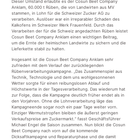
Dieser Umstand erlaubte es der Cosun Beet Company
Anklam, 60.000 t Rüben, die von Landwirten aus MV
stammen, in Lohn für die Schweizer Zucker AG zu
verarbeiten. Auslöser war ein irreparabler Schaden des
Kalkofens im Schweizer Werk Frauenfeld. Durch das
Verarbeiten der für die Schweiz angedachten Rüben leistet
Cosun Beet Company Anklam einen wichtigen Beitrag,
um die Ernte der heimischen Landwirte zu sichern und die
Lieferkette stabil zu halten.
Insgesamt ist die Cosun Beet Company Anklam sehr
zufrieden mit dem Verlauf der zurückliegenden
Rübenverarbeitungskampagne. „Das Zusammenspiel aus
Technik, Technologie und dem uns wohlgesonnenen
Wetter sorgte für einen reibungslosen Ablauf und
Höchstwerte in der Tagesverarbeitung. Das wiederum hat
zur Folge, dass die Kampagne deutlich früher endet als in
den Vorjahren. Ohne die Lohnverarbeitung läge das
Kampagneende sogar noch ein paar Tage weiter vorn.
Einziger Wermutstropfen bleiben die äußerst geringen
Verkaufspreise am Zuckermarkt.“ fasst Geschäftsführer
Michael Engel die Saison zusammen. Nun blickt die Cosun
Beet Company nach vorn auf die kommende
Dicksaftkampagne und Reparaturphase und die damit