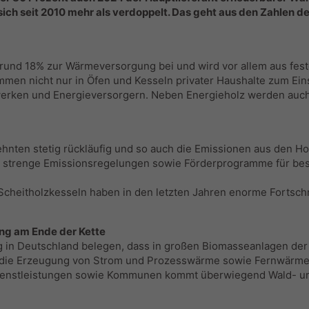
 sich seit 2010 mehr als verdoppelt. Das geht aus den Zahlen 
rund 18% zur Wärmeversorgung bei und wird vor allem aus feste
ommen nicht nur in Öfen und Kesseln privater Haushalte zum Ei
ken und Energieversorgern. Neben Energieholz werden auch 
hnten stetig rückläufig und so auch die Emissionen aus den Hol
h strenge Emissionsregelungen sowie Förderprogramme für be
Scheitholzkesseln haben in den letzten Jahren enorme Fortschr
ng am Ende der Kette
in Deutschland belegen, dass in großen Biomasseanlagen der
r die Erzeugung von Strom und Prozesswärme sowie Fernwärm
enstleistungen sowie Kommunen kommt überwiegend Wald- und 