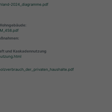
chland-2024_diagramme.pdf
– Wohngebäude:
_M_458.pdf
maßnahmen:
chaft und Kaskadennutzung
nutzung.html
holzverbrauch_der_privaten_haushalte.pdf