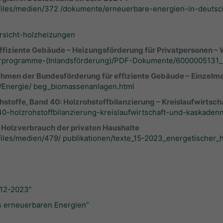
/files/medien/372 /dokumente/erneuerbare-energien-in-deuts
ersicht-holzheizungen
ffiziente Gebäude – Heizungsförderung für Privatpersonen 
erprogramme-(Inlandsförderung)/PDF-Dokumente/6000005131
Rahmen der Bundesförderung für effiziente Gebäude – Einzel
/Energie/ beg_biomassenanlagen.html
stoffe, Band 40: Holzrohstoffbilanzierung – Kreislaufwirts
40-holzrohstoffbilanzierung-kreislaufwirtschaft-und-kaskaden
Holzverbrauch der privaten Haushalte
files/medien/479/ publikationen/texte_15-2023_energetischer_
012-2023”
s erneuerbaren Energien”