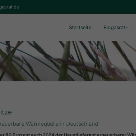
gasrat.de
Startseite
Biogasrat+
itze
rneuerbare Wärmequelle in Deutschland
ber 80 Prozent auch 2024 der Hauptlieferant erneuerbarer Wä