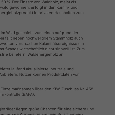
50 %. Der Einsatz von Waldholz, meist als
wald gewonnen, erfolgt in den Kamin- und
nergieholzprodukt in privaten Haushalten zum
im Wald geschieht zum einen aufgrund der
abei fällt neben hochwertigem Stammholz auch
m zweiten verursachen Kalamitätsereignisse ein
fwands wirtschaftlich nicht sinnvoll ist. Zum
trie beliefern, Waldenergieholz an.
 bietet laufend aktualisierte, neutrale und
0 Anbietern. Nutzer können Produktdaten von
– Einzelmaßnahmen über den KfW-Zuschuss Nr. 458
uhrkontrolle (BAFA).
ieträger liegen große Chancen für eine sichere und
neuerbare Wärmeerzeuger wie Solarthermie-,