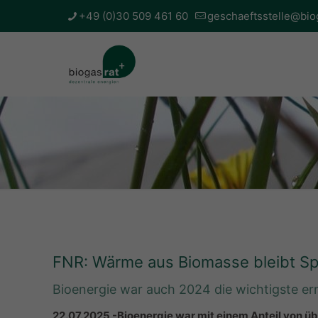
+49 (0)30 509 461 60
geschaeftsstelle@bio
FNR: Wärme aus Biomasse bleibt Sp
Bioenergie war auch 2024 die wichtigste e
22.07.2025 -Bioenergie war mit einem Anteil von ü