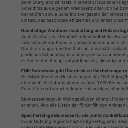
Beim Energieholzeinsatz in privaten Haushalten lieg
Scheitholz aus eigenem Waldbesitz oder von Selbst
Kachelöfen sowie Scheitholzvergasern der privaten
Einsatz, das besonders effizientes und emissionsar
Nachhaltige Waldbewirtschaftung und Holzverfüg
Auch Waldholz wird weiterhin Bestandteil des Bio
forstlichen Eingriffe beim Umbau bestehender, nich
Durchforstungs- und Restholz an, das nicht als Bauh
jährliches Schadholzaufkommen, dessen anderweitige
dritten bieten Kleinprivatwaldbesitzer, die aufgrun
FNR-Datenbank gibt Überblick zu Holzheizungen 
Die Marktübersicht Holzheizungen der FNR (
https:/
übersichtliche Informationen zu über 1.000 Biomass
Pelletöfen und verschiedenen Holzheizkesselmodelle
Biomasseanlagen in Wohngebäuden können Fördermi
erhalten. Aktuelle Listen der förderfähigen Anlagen 
Speicherfähige Biomasse für die „kalte Dunkelflaut
In der Nutzung regional nachhaltig verfügbarer Res
preisstabile Wärmeversorgung. Bei Heizungssyste