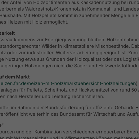
t der Anteil von Holzsortimenten aus Kaskadennutzung bei rund 
werbern als Waldrestholz/Kronenholz in Kommunal- und Landes
 Haushalte. Mit Holzpellets kommt in zunehmender Menge ein E
mes Heizen mit Holz ermöglicht.
barkeit
masseaufkommens zur Energiegewinnung bleiben. Holzentnahme 
t standortgerechter Wälder in klimastabilere Mischbestände. D
olz oder zur industriellen Weiterverarbeitung geeignet ist. Zu
 Nutzung etwa aus Gründen der Holzqualität oder des Logistikau
d zu geringer Holzmengen nicht die Säge- und Holzwerkstoffindus
auf dem Markt
/heizen.fnr.de/heizen-mit-holz/marktuebersicht-holzheizungen
)
eanlagen für Pellets, Scheitholz und Hackschnitzel von rund 5
n nach Hersteller und Leistung recherchieren.
ttel im Rahmen der Bundesförderung für effiziente Gebäude 
veröffentlicht weiterhin das Bundesamt für Wirtschaft und Ausf
e“
sourcen und der Kombination verschiedener erneuerbarer Energ
men mit Wärmespeicher und in Wärmenetzen können mehrere er