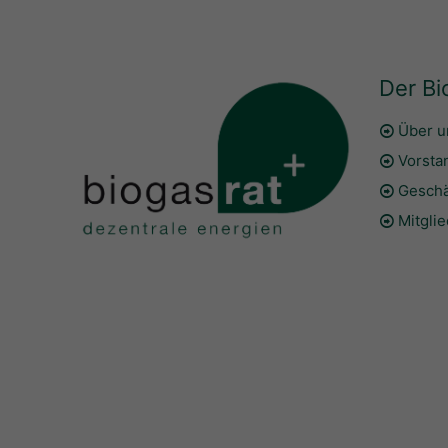
Der Bi
Über u
Vorsta
Geschä
Mitgli