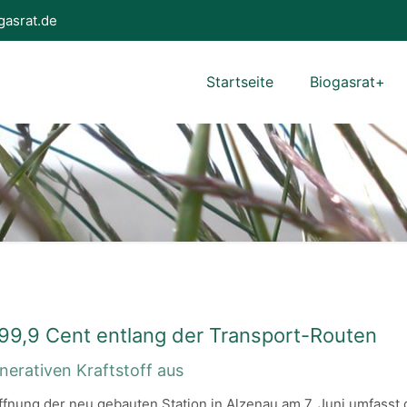
gasrat.de
Startseite
Biogasrat+
r 99,9 Cent entlang der Transport-Routen
nerativen Kraftstoff aus
öffnung der neu gebauten Station in Alzenau am 7. Juni umfass