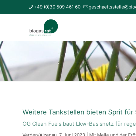
+49 (0)30 509 461 60
geschaeftsstelle@bio
Weitere Tankstellen bieten Sprit fü
OG Clean Fuels baut Lkw-Basisnetz für rege
Verden/Alzenau, 7. Juni 2023 | Mit Melle und der Er