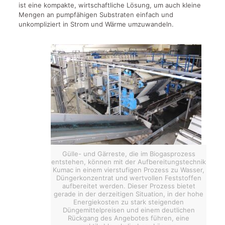
ist eine kompakte, wirtschaftliche Lösung, um auch kleine
Mengen an pumpfähigen Substraten einfach und
unkompliziert in Strom und Wärme umzuwandeln.
Gülle- und Gärreste, die im Biogasprozess
entstehen, können mit der Aufbereitungstechnik
Kumac in einem vierstufigen Prozess zu Wasser,
Düngerkonzentrat und wertvollen Feststoffen
aufbereitet werden. Dieser Prozess bietet
gerade in der derzeitigen Situation, in der hohe
Energiekosten zu stark steigenden
Düngemittelpreisen und einem deutlichen
Rückgang des Angebotes führen, eine