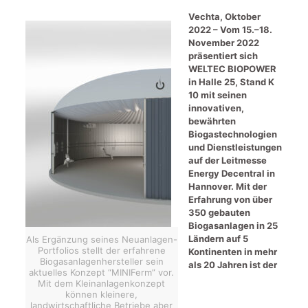
Vechta, Oktober
2022 – Vom 15.–18.
November 2022
präsentiert sich
WELTEC BIOPOWER
in Halle 25, Stand K
10 mit seinen
innovativen,
bewährten
Biogastechnologien
und Dienstleistungen
auf der Leitmesse
Energy Decentral in
Hannover. Mit der
Erfahrung von über
350 gebauten
Biogasanlagen in 25
Ländern auf 5
Als Ergänzung seines Neuanlagen-
Portfolios stellt der erfahrene
Kontinenten in mehr
Biogasanlagenhersteller sein
als 20 Jahren ist der
aktuelles Konzept “MINIFerm” vor.
Mit dem Kleinanlagenkonzept
können kleinere,
landwirtschaftliche Betriebe aber