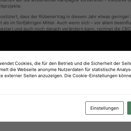
tprojekte.
tiziert, dass der Rübenertrag in diesem Jahr etwas geringer a
t als im fünfjährigen Mittel. Auch wenn sich – vor allem beeinf
tart und auch noch danach verändern kann, rechnet die CBC An
ben-LKWs der Rübenverarbeitungskampagne 2022 mit dabei zu se
effpunkt ist an der Rübenwaage (Einfahrt hinter der ehemalige
präch bei einem kleinen Imbiss.
endet Cookies, die für den Betrieb und die Sicherheit der Seit
elt die Webseite anonyme Nutzerdaten für statistische Analy
e externer Seiten anzuzeigen. Die Cookie-Einstellungen könne
Einstellungen