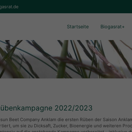
gasrat.de
Startseite
Biogasrat+
r Rübenkampagne 2022/2023
sun Beet Company Anklam die ersten Rüben der Saison Anklam.
ert, um sie zu Dicksaft, Zucker, Bioenergie und weiteren Pro
intensiv auf die anstehende Kampagne vorbereitet – inklusive d