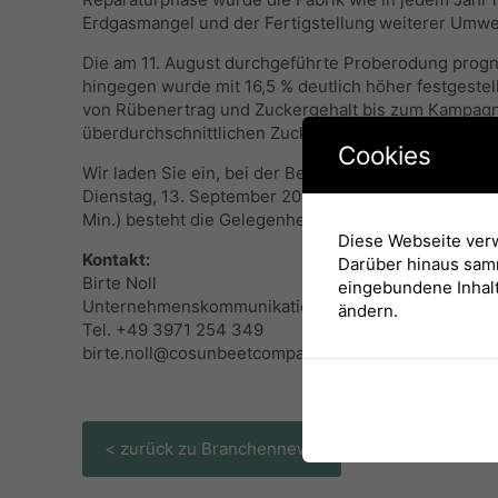
Erdgasmangel und der Fertigstellung weiterer Umwel
Die am 11. August durchgeführte Proberodung prognos
hingegen wurde mit 16,5 % deutlich höher festgestell
von Rübenertrag und Zuckergehalt bis zum Kampagnes
überdurchschnittlichen Zuckerertrag.
Cookies
Wir laden Sie ein, bei der Begrüßung des ersten Rü
Dienstag, 13. September 2022 ab 8:00 Uhr statt. Tr
Min.) besteht die Gelegenheit zum gemeinsamen Ges
Diese Webseite verw
Kontakt:
Darüber hinaus samm
Birte Noll
eingebundene Inhalt
Unternehmenskommunikation
ändern.
Tel. +49 3971 254 349
birte.noll@cosunbeetcompany.com
< zurück zu Branchennews