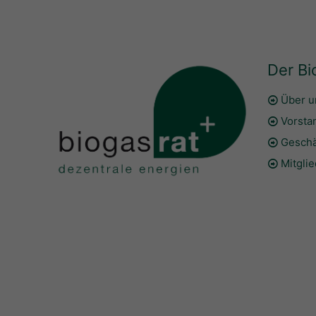
Der Bi
Über u
Vorsta
Geschä
Mitgli