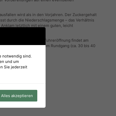
usfallen wird als in den Vorjahren. Der Zuckergehalt
lusst durch die Niederschlagsmenge – das Verhältnis
klam letztlich mit einem guten, leicht
in. Die traditionelle Anfuhreröffnung findet am
n Schwimmhalle). Nach einem Rundgang (ca. 30 bis 40
e notwendig sind.
sen und um
n Sie jederzeit
Alles akzeptieren