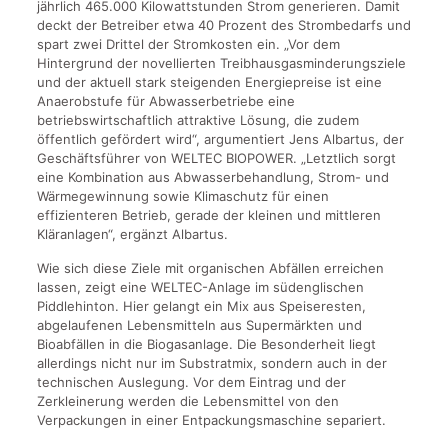
jährlich 465.000 Kilowattstunden Strom generieren. Damit
deckt der Betreiber etwa 40 Prozent des Strombedarfs und
spart zwei Drittel der Stromkosten ein. „Vor dem
Hintergrund der novellierten Treibhausgasminderungsziele
und der aktuell stark steigenden Energiepreise ist eine
Anaerobstufe für Abwasserbetriebe eine
betriebswirtschaftlich attraktive Lösung, die zudem
öffentlich gefördert wird“, argumentiert Jens Albartus, der
Geschäftsführer von WELTEC BIOPOWER. „Letztlich sorgt
eine Kombination aus Abwasserbehandlung, Strom- und
Wärmegewinnung sowie Klimaschutz für einen
effizienteren Betrieb, gerade der kleinen und mittleren
Kläranlagen“, ergänzt Albartus.
Wie sich diese Ziele mit organischen Abfällen erreichen
lassen, zeigt eine WELTEC-Anlage im südenglischen
Piddlehinton. Hier gelangt ein Mix aus Speiseresten,
abgelaufenen Lebensmitteln aus Supermärkten und
Bioabfällen in die Biogasanlage. Die Besonderheit liegt
allerdings nicht nur im Substratmix, sondern auch in der
technischen Auslegung. Vor dem Eintrag und der
Zerkleinerung werden die Lebensmittel von den
Verpackungen in einer Entpackungsmaschine separiert.