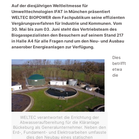
Auf der diesjährigen Weltleitmesse für
Umwelttechnologien IFAT in München präsentiert
WELTEC BIOPOWER dem Fachpublikum seine effizienten
Vergärungsverfahren für Industrie und Kommunen. Vom
30. Mai bis zum 03. Juni steht das Vertriebsteam des
Biogasspezialisten den Besuchern auf seinem Stand 217
in Halle A4 für alle Fragen rund um den Neu- und Ausbau
anaerober Energieanlagen zur Verfügung.
Dies
betrifft
etwa
die
WELTEC verantwortet die Errichtung der
Abwasseraufbereitung für die Kläranlage
Bückeburg als Generalunternehmer. Neben den
Erd-, Fundament- und Elektroarbeiten umfasste
dies den Neubau eines statischen