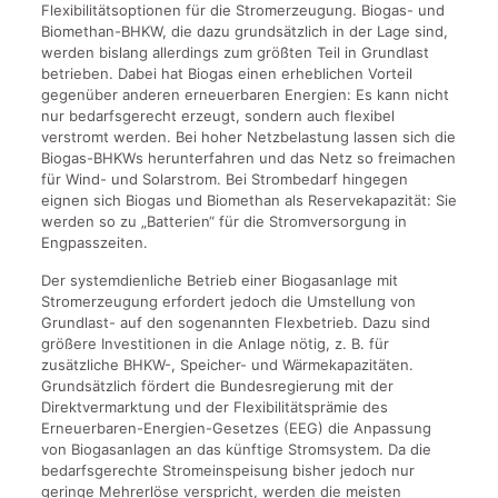
Flexibilitätsoptionen für die Stromerzeugung. Biogas- und
Biomethan-BHKW, die dazu grundsätzlich in der Lage sind,
werden bislang allerdings zum größten Teil in Grundlast
betrieben. Dabei hat Biogas einen erheblichen Vorteil
gegenüber anderen erneuerbaren Energien: Es kann nicht
nur bedarfsgerecht erzeugt, sondern auch flexibel
verstromt werden. Bei hoher Netzbelastung lassen sich die
Biogas-BHKWs herunterfahren und das Netz so freimachen
für Wind- und Solarstrom. Bei Strombedarf hingegen
eignen sich Biogas und Biomethan als Reservekapazität: Sie
werden so zu „Batterien“ für die Stromversorgung in
Engpasszeiten.
Der systemdienliche Betrieb einer Biogasanlage mit
Stromerzeugung erfordert jedoch die Umstellung von
Grundlast- auf den sogenannten Flexbetrieb. Dazu sind
größere Investitionen in die Anlage nötig, z. B. für
zusätzliche BHKW-, Speicher- und Wärmekapazitäten.
Grundsätzlich fördert die Bundesregierung mit der
Direktvermarktung und der Flexibilitätsprämie des
Erneuerbaren-Energien-Gesetzes (EEG) die Anpassung
von Biogasanlagen an das künftige Stromsystem. Da die
bedarfsgerechte Stromeinspeisung bisher jedoch nur
geringe Mehrerlöse verspricht, werden die meisten