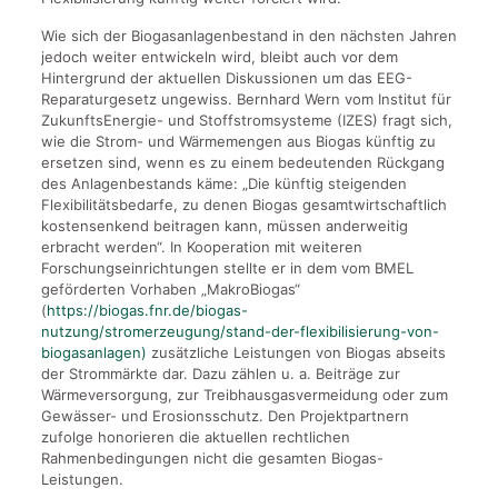
Wie sich der Biogasanlagenbestand in den nächsten Jahren
jedoch weiter entwickeln wird, bleibt auch vor dem
Hintergrund der aktuellen Diskussionen um das EEG-
Reparaturgesetz ungewiss. Bernhard Wern vom Institut für
ZukunftsEnergie- und Stoffstromsysteme (IZES) fragt sich,
wie die Strom- und Wärmemengen aus Biogas künftig zu
ersetzen sind, wenn es zu einem bedeutenden Rückgang
des Anlagenbestands käme: „Die künftig steigenden
Flexibilitätsbedarfe, zu denen Biogas gesamtwirtschaftlich
kostensenkend beitragen kann, müssen anderweitig
erbracht werden“. In Kooperation mit weiteren
Forschungseinrichtungen stellte er in dem vom BMEL
geförderten Vorhaben „MakroBiogas“
(
https://biogas.fnr.de/biogas-
nutzung/stromerzeugung/stand-der-flexibilisierung-von-
biogasanlagen)
zusätzliche Leistungen von Biogas abseits
der Strommärkte dar. Dazu zählen u. a. Beiträge zur
Wärmeversorgung, zur Treibhausgasvermeidung oder zum
Gewässer- und Erosionsschutz. Den Projektpartnern
zufolge honorieren die aktuellen rechtlichen
Rahmenbedingungen nicht die gesamten Biogas-
Leistungen.