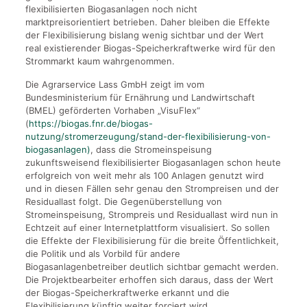
flexibilisierten Biogasanlagen noch nicht
marktpreisorientiert betrieben. Daher bleiben die Effekte
der Flexibilisierung bislang wenig sichtbar und der Wert
real existierender Biogas-Speicherkraftwerke wird für den
Strommarkt kaum wahrgenommen.
Die Agrarservice Lass GmbH zeigt im vom
Bundesministerium für Ernährung und Landwirtschaft
(BMEL) geförderten Vorhaben „VisuFlex“
(
https://biogas.fnr.de/biogas-
nutzung/stromerzeugung/stand-der-flexibilisierung-von-
biogasanlagen)
, dass die Stromeinspeisung
zukunftsweisend flexibilisierter Biogasanlagen schon heute
erfolgreich von weit mehr als 100 Anlagen genutzt wird
und in diesen Fällen sehr genau den Strompreisen und der
Residuallast folgt. Die Gegenüberstellung von
Stromeinspeisung, Strompreis und Residuallast wird nun in
Echtzeit auf einer Internetplattform visualisiert. So sollen
die Effekte der Flexibilisierung für die breite Öffentlichkeit,
die Politik und als Vorbild für andere
Biogasanlagenbetreiber deutlich sichtbar gemacht werden.
Die Projektbearbeiter erhoffen sich daraus, dass der Wert
der Biogas-Speicherkraftwerke erkannt und die
Flexibilisierung künftig weiter forciert wird.