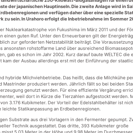
andwirtschaftliche 250-Kilowatt-Biogasanlagen für einen de
chste der japanischen Hauptinseln. Die zweite Anlage wird in S
Erdbebenregionen und verfügen daher über eine spezielle Sta
k zu sein. In Urahoro erfolgt die Inbetriebnahme im Sommer 20
er Nuklearkatastrophe von Fukushima im März 2011 und der Fö
an einen guten Ruf. Unter den Erneuerbaren gilt der Energieträ
lich zur geforderten Netzstabilität beiträgt. Die Voraussetzun
as ansonsten rohstoffarme Land über ausreichend Biomassepote
ren, gab es schon im Jahr 2002. Kurz darauf baute WELTEC die e
rt kam der Ausbau allerdings erst mit der Einführung der staatl
d hybride Milchviehbetriebe. Das heißt, dass die Milchkühe per
d Mastrinder produziert werden. Jährlich fällt so bei beiden 
ieerzeugung genutzt werden. Für eine effiziente Vergärung er
menter, weil dort in Kürze die Tierzahlen aufgestockt werden
on 3.176 Kubikmeter. Der Vorteil der Edelstahlbehälter ist nic
e leichte Statikanpassung an Erdbebenregionen.
gen Substrate aus drei Vorlagern in den Fermenter gepumpt. Z
ueller Technik ausgestattet. Das dritte, 393 Kubikmeter große
s misst 5,03 Meter in der Höhe und 9,98 Meter im Durchmesser.