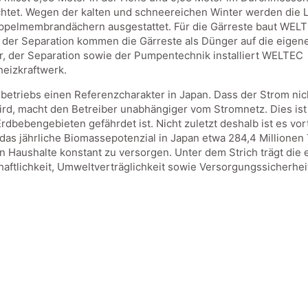
ichtet. Wegen der kalten und schneereichen Winter werden die 
Doppelmembrandächern ausgestattet. Für die Gärreste baut WEL
 der Separation kommen die Gärreste als Dünger auf die eigen
r, der Separation sowie der Pumpentechnik installiert WELTEC
eizkraftwerk.
etriebs einen Referenzcharakter in Japan. Dass der Strom nich
rd, macht den Betreiber unabhängiger vom Stromnetz. Dies ist be
 Erdbebengebieten gefährdet ist. Nicht zuletzt deshalb ist es v
 das jährliche Biomassepotenzial in Japan etwa 284,4 Millionen
 Haushalte konstant zu versorgen. Unter dem Strich trägt die e
haftlichkeit, Umweltverträglichkeit sowie Versorgungssicherhe