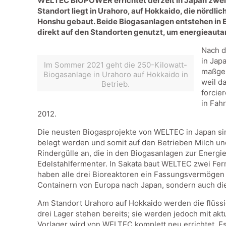
WELTEC BIOPOWER errichtet derzeit in Japan zwei l
Standort liegt in Urahoro, auf Hokkaido, die nördli
Honshu gebaut. Beide Biogasanlagen entstehen in 
direkt auf den Standorten genutzt, um energieautar
Nach d
in Jap
Im Sommer 2021 geht die 250-Kilowatt-
maßgeb
Biogasanlage in Urahoro auf Hokkaido in
weil d
Betrieb.
forcie
in Fah
2012.
Die neusten Biogasprojekte von WELTEC in Japan sin
belegt werden und somit auf den Betrieben Milch un
Rindergülle an, die in den Biogasanlagen zur Energ
Edelstahlfermenter. In Sakata baut WELTEC zwei Fer
haben alle drei Bioreaktoren ein Fassungsvermögen v
Containern von Europa nach Japan, sondern auch di
Am Standort Urahoro auf Hokkaido werden die flüssi
drei Lager stehen bereits; sie werden jedoch mit akt
Vorlager wird von WELTEC komplett neu errichtet. E