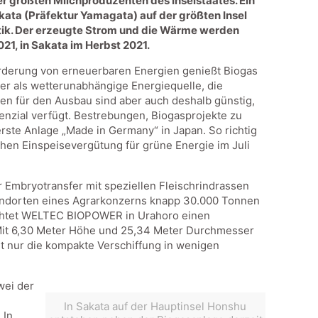
r größten Milchproduzenten des Inselstaates. Ein
akata (Präfektur Yamagata) auf der größten Insel
tik. Der erzeugte Strom und die Wärme werden
21, in Sakata im Herbst 2021.
rderung von erneuerbaren Energien genießt Biogas
ger als wetterunabhängige Energiequelle, die
gen für den Ausbau sind aber auch deshalb günstig,
nzial verfügt. Bestrebungen, Biogasprojekte zu
rste Anlage „Made in Germany“ in Japan. So richtig
ichen Einspeisevergütung für grüne Energie im Juli
 Embryotransfer mit speziellen Fleischrindrassen
Standorten eines Agrarkonzerns knapp 30.000 Tonnen
richtet WELTEC BIOPOWER in Urahoro einen
. Mit 6,30 Meter Höhe und 25,34 Meter Durchmesser
ht nur die kompakte Verschiffung in wenigen
wei der
In Sakata auf der Hauptinsel Honshu
 In