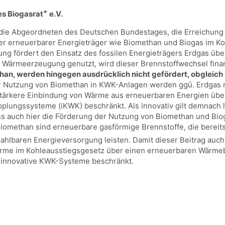
+
es Biogasrat
e.V.
 die Abgeordneten des Deutschen Bundestages, die Erreichung
r erneuerbarer Energieträger wie Biomethan und Biogas im K
ung fördert den Einsatz des fossilen Energieträgers Erdgas übe
d Wärmeerzeugung genutzt, wird dieser Brennstoffwechsel finanz
an, werden hingegen ausdrücklich nicht gefördert, obgleich si
er Nutzung von Biomethan in KWK-Anlagen werden ggü. Erdgas 
 stärkere Einbindung von Wärme aus erneuerbaren Energien üb
Kopplungssysteme (iKWK) beschränkt. Als innovativ gilt demnac
dass auch hier die Förderung der Nutzung von Biomethan und Bi
d Biomethan sind erneuerbare gasförmige Brennstoffe, die berei
zahlbaren Energieversorgung leisten. Damit dieser Beitrag auch
rme im Kohleausstiegsgesetz über einen erneuerbaren Wärmebo
f innovative KWK-Systeme beschränkt.