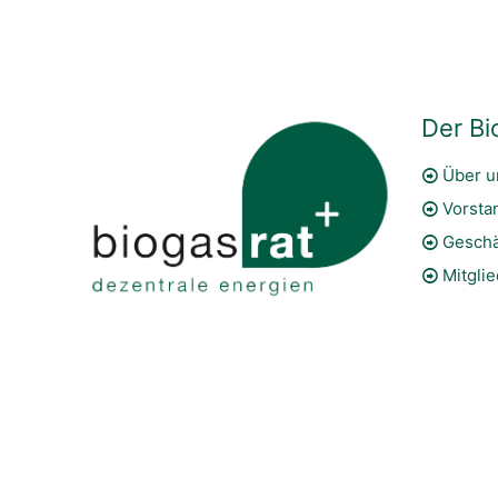
Der Bi
Über u
Vorsta
Geschä
Mitgli