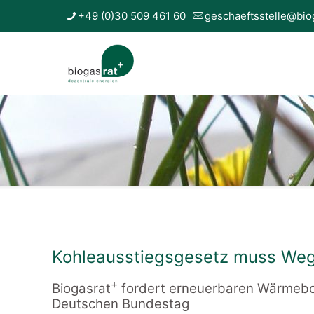
+49 (0)30 509 461 60
geschaeftsstelle@bio
Kohleausstiegsgesetz muss Weg 
+
Biogasrat
fordert erneuerbaren Wärmebon
Deutschen Bundestag