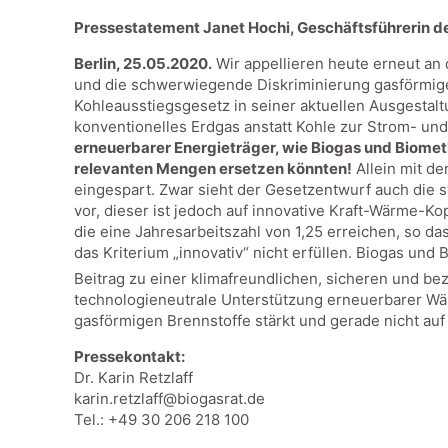
Pressestatement Janet Hochi, Geschäftsführerin d
Berlin, 25.05.2020.
Wir appellieren heute erneut an
und die schwerwiegende Diskriminierung gasförmige
Kohleausstiegsgesetz in seiner aktuellen Ausgestalt
konventionelles Erdgas anstatt Kohle zur Strom- un
erneuerbarer Energieträger, wie Biogas und Biometh
relevanten Mengen ersetzen könnten!
Allein mit d
eingespart. Zwar sieht der Gesetzentwurf auch die
vor, dieser ist jedoch auf innovative Kraft-Wärme-
die eine Jahresarbeitszahl von 1,25 erreichen, so 
das Kriterium „innovativ“ nicht erfüllen. Biogas un
Beitrag zu einer klimafreundlichen, sicheren und be
technologieneutrale Unterstützung erneuerbarer Wä
gasförmigen Brennstoffe stärkt und gerade nicht au
Pressekontakt:
Dr. Karin Retzlaff
karin.retzlaff@biogasrat.de
Tel.: +49 30 206 218 100