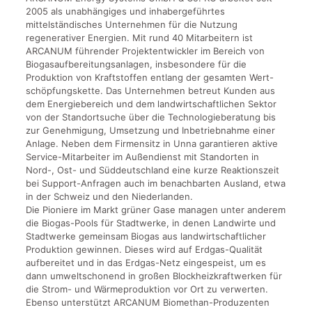
2005 als unabhängiges und inhabergeführtes
mittelständisches Unternehmen für die Nutzung
regenerativer Energien. Mit rund 40 Mitarbeitern ist
ARCANUM führender Projektentwickler im Bereich von
Biogasaufbereitungsanlagen, insbesondere für die
Produktion von Kraftstoffen entlang der gesamten Wert-
schöpfungskette. Das Unternehmen betreut Kunden aus
dem Energiebereich und dem landwirtschaftlichen Sektor
von der Standortsuche über die Technologieberatung bis
zur Genehmigung, Umsetzung und Inbetriebnahme einer
Anlage. Neben dem Firmensitz in Unna garantieren aktive
Service-Mitarbeiter im Außendienst mit Standorten in
Nord-, Ost- und Süddeutschland eine kurze Reaktionszeit
bei Support-Anfragen auch im benachbarten Ausland, etwa
in der Schweiz und den Niederlanden.
Die Pioniere im Markt grüner Gase managen unter anderem
die Biogas-Pools für Stadtwerke, in denen Landwirte und
Stadtwerke gemeinsam Biogas aus landwirtschaftlicher
Produktion gewinnen. Dieses wird auf Erdgas-Qualität
aufbereitet und in das Erdgas-Netz eingespeist, um es
dann umweltschonend in großen Blockheizkraftwerken für
die Strom- und Wärmeproduktion vor Ort zu verwerten.
Ebenso unterstützt ARCANUM Biomethan-Produzenten