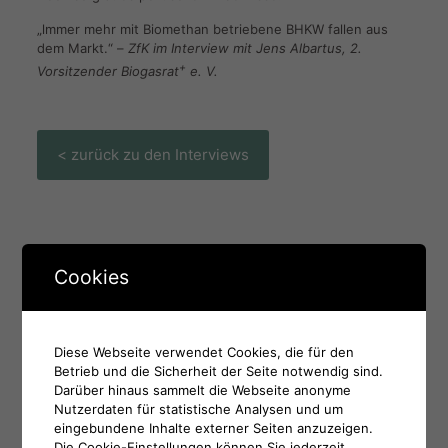
„lmmer mehr mit Biomethan betriebene BHKW fallen aus
dem Markt.“ –
ZfK im Interview mit Jens Albartus, 2.
+
Vorsitzender Biogasrat
e. V.
< zurück zu den Interviews
Cookies
Diese Webseite verwendet Cookies, die für den
Betrieb und die Sicherheit der Seite notwendig sind.
Darüber hinaus sammelt die Webseite anonyme
Nutzerdaten für statistische Analysen und um
eingebundene Inhalte externer Seiten anzuzeigen.
Die Cookie-Einstellungen können Sie jederzeit