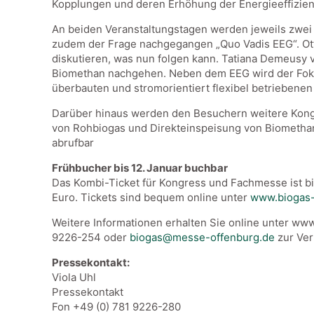
Kopplungen und deren Erhöhung der Energieeffizienz
An beiden Veranstaltungstagen werden jeweils zwei 
zudem der Frage nachgegangen „Quo Vadis EEG“. Ott
diskutieren, was nun folgen kann. Tatiana Demeusy
Biomethan nachgehen. Neben dem EEG wird der Fok
überbauten und stromorientiert flexibel betriebene
Darüber hinaus werden den Besuchern weitere Kong
von Rohbiogas und Direkteinspeisung von Biomethan,
abrufbar
Frühbucher bis 12. Januar buchbar
Das Kombi-Ticket für Kongress und Fachmesse ist bi
Euro. Tickets sind bequem online unter
www.biogas-
Weitere Informationen erhalten Sie online unter w
9226-254 oder
biogas@messe-offenburg.de
zur Ver
Pressekontakt:
Viola Uhl
Pressekontakt
Fon +49 (0) 781 9226-280