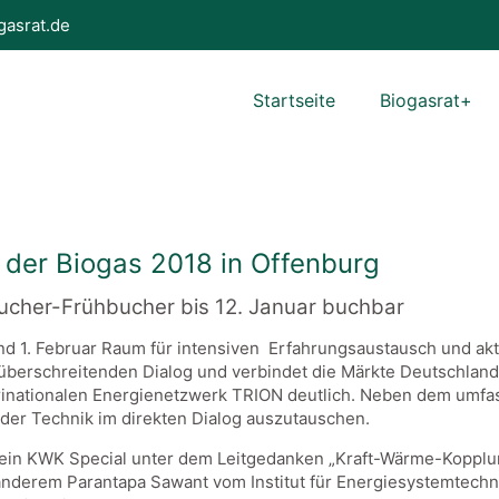
gasrat.de
Startseite
Biogasrat+
 der Biogas 2018 in Offenburg
sucher-Frühbucher bis 12. Januar buchbar
nd 1. Februar Raum für intensiven Erfahrungsaustausch und akt
erschreitenden Dialog und verbindet die Märkte Deutschland,
trinationalen Energienetzwerk TRION deutlich. Neben dem umf
 der Technik im direkten Dialog auszutauschen.
 ein KWK Special unter dem Leitgedanken „Kraft-Wärme-Kopplu
nderem Parantapa Sawant vom Institut für Energiesystemtechno