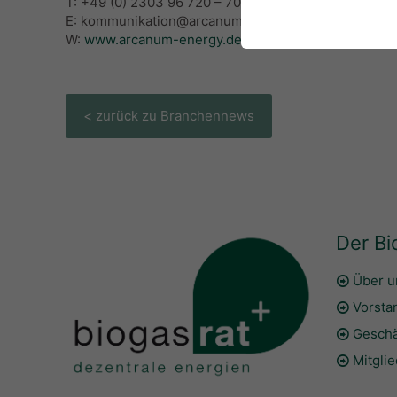
T: +49 (0) 2303 96 720 – 70
E: kommunikation@arcanum-energy.de
W:
www.arcanum-energy.de
< zurück zu Branchennews
Der Bi
Über u
Vorsta
Geschä
Mitgli