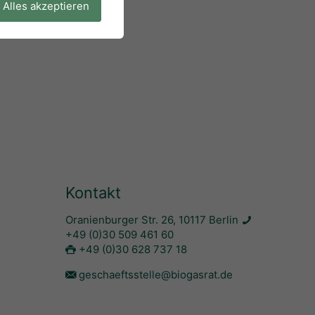
Alles akzeptieren
Kontakt
Oranienburger Str. 26, 10117 Berlin
+49 (0)30 509 461 60
+49 (0)30 628 737 18
geschaeftsstelle@biogasrat.de