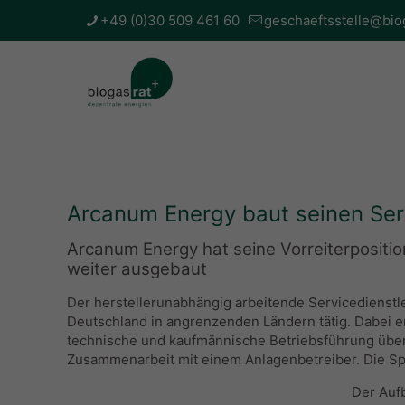
+49 (0)30 509 461 60
geschaeftsstelle@bio
Arcanum Energy baut seinen Serv
Arcanum Energy hat seine Vorreiterpositi
weiter ausgebaut
Der herstellerunabhängig arbeitende Servicedienst
Deutschland in angrenzenden Ländern tätig. Dabei e
technische und kaufmännische Betriebsführung über
Zusammenarbeit mit einem Anlagenbetreiber. Die Spez
Der Auf