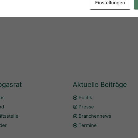
Einstellungen
ogasrat
Aktuelle Beiträge
ns
Politik
nd
Presse
ftsstelle
Branchennews
eder
Termine