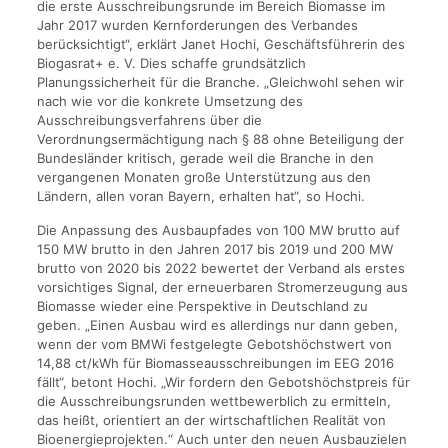
die erste Ausschreibungsrunde im Bereich Biomasse im
Jahr 2017 wurden Kernforderungen des Verbandes
berücksichtigt“, erklärt Janet Hochi, Geschäftsführerin des
Biogasrat+ e. V. Dies schaffe grundsätzlich
Planungssicherheit für die Branche. „Gleichwohl sehen wir
nach wie vor die konkrete Umsetzung des
Ausschreibungsverfahrens über die
Verordnungsermächtigung nach § 88 ohne Beteiligung der
Bundesländer kritisch, gerade weil die Branche in den
vergangenen Monaten große Unterstützung aus den
Ländern, allen voran Bayern, erhalten hat“, so Hochi.
Die Anpassung des Ausbaupfades von 100 MW brutto auf
150 MW brutto in den Jahren 2017 bis 2019 und 200 MW
brutto von 2020 bis 2022 bewertet der Verband als erstes
vorsichtiges Signal, der erneuerbaren Stromerzeugung aus
Biomasse wieder eine Perspektive in Deutschland zu
geben. „Einen Ausbau wird es allerdings nur dann geben,
wenn der vom BMWi festgelegte Gebotshöchstwert von
14,88 ct/kWh für Biomasseausschreibungen im EEG 2016
fällt“, betont Hochi. „Wir fordern den Gebotshöchstpreis für
die Ausschreibungsrunden wettbewerblich zu ermitteln,
das heißt, orientiert an der wirtschaftlichen Realität von
Bioenergieprojekten.“ Auch unter den neuen Ausbauzielen