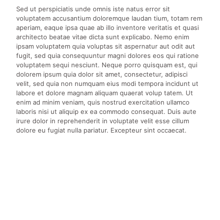
Sed ut perspiciatis unde omnis iste natus error sit
voluptatem accusantium doloremque laudan tium, totam rem
aperiam, eaque ipsa quae ab illo inventore veritatis et quasi
architecto beatae vitae dicta sunt explicabo. Nemo enim
ipsam voluptatem quia voluptas sit aspernatur aut odit aut
fugit, sed quia consequuntur magni dolores eos qui ratione
voluptatem sequi nesciunt. Neque porro quisquam est, qui
dolorem ipsum quia dolor sit amet, consectetur, adipisci
velit, sed quia non numquam eius modi tempora incidunt ut
labore et dolore magnam aliquam quaerat volup tatem. Ut
enim ad minim veniam, quis nostrud exercitation ullamco
laboris nisi ut aliquip ex ea commodo consequat. Duis aute
irure dolor in reprehenderit in voluptate velit esse cillum
dolore eu fugiat nulla pariatur. Excepteur sint occaecat.
„Lorem modi tempora incidunt ut
labore et dolore magnam moditeora
incidunt ut labore et dolore magnam.”