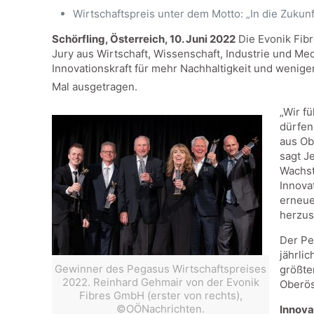
Wirtschaftspreis unter dem Motto: „In die Zukunf
Schörfling, Österreich, 10. Juni 2022
Die Evonik Fibr
Jury aus Wirtschaft, Wissenschaft, Industrie und M
Innovationskraft für mehr Nachhaltigkeit und wenige
Mal ausgetragen.
„Wir f
dürfen
aus Ob
sagt J
Wachst
Innova
erneue
herzus
Der Pe
jährli
Gewinner des Pegasus Wirtschaftspreises
größte
2022. Reinhard Gehmair von der Evonik
Oberös
Fibres GmbH (erster von rechts),
©OÖNachrichten.
Innova