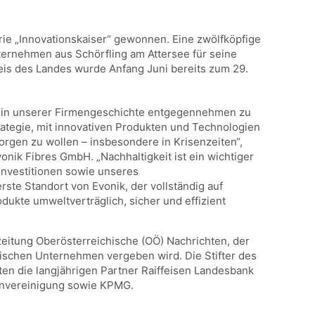
ie „Innovationskaiser“ gewonnen. Eine zwölfköpfige
ternehmen aus Schörfling am Attersee für seine
eis des Landes wurde Anfang Juni bereits zum 29.
al in unserer Firmengeschichte entgegennehmen zu
rategie, mit innovativen Produkten und Technologien
rgen zu wollen – insbesondere in Krisenzeiten“,
nik Fibres GmbH. „Nachhaltigkeit ist ein wichtiger
Investitionen sowie unseres
rste Standort von Evonik, der vollständig auf
dukte umweltverträglich, sicher und effizient
zeitung Oberösterreichische (OÖ) Nachrichten, der
hischen Unternehmen vergeben wird. Die Stifter des
en die langjährigen Partner Raiffeisen Landesbank
lenvereinigung sowie KPMG.