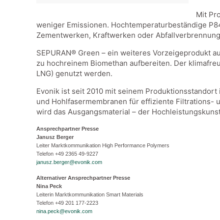
Mit Pr
weniger Emissionen. Hochtemperaturbeständige P84® F
Zementwerken, Kraftwerken oder Abfallverbrennungs
SEPURAN® Green – ein weiteres Vorzeigeprodukt aus
zu hochreinem Biomethan aufbereiten. Der klimafreu
LNG) genutzt werden.
Evonik ist seit 2010 mit seinem Produktionsstandort
und Hohlfasermembranen für effiziente Filtrations-
wird das Ausgangsmaterial – der Hochleistungskunsts
Ansprechpartner Presse
Janusz Berger
Leiter Marktkommunikation High Performance Polymers
Telefon +49 2365 49-9227
janusz.berger@evonik.com
Alternativer Ansprechpartner Presse
Nina Peck
Leiterin Marktkommunikation Smart Materials
Telefon +49 201 177-2223
nina.peck@evonik.com