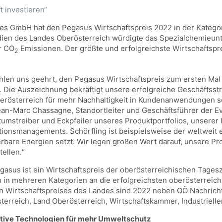
t investieren“
es GmbH hat den Pegasus Wirtschaftspreis 2022 in der Kategor
edien des Landes Oberösterreich würdigte das Spezialchemieun
r CO
Emissionen. Der größte und erfolgreichste Wirtschaftspr
2
ühlen uns geehrt, den Pegasus Wirtschaftspreis zum ersten M
. Die Auszeichnung bekräftigt unsere erfolgreiche Geschäftsst
erösterreich für mehr Nachhaltigkeit in Kundenanwendungen so
ean-Marc Chassagne, Standortleiter und Geschäftsführer der Evo
umstreiber und Eckpfeiler unseres Produktportfolios, unserer 
tionsmanagements. Schörfling ist beispielsweise der weltweit e
rbare Energien setzt. Wir legen großen Wert darauf, unsere Pro
tellen.“
gasus ist ein Wirtschaftspreis der oberösterreichischen Tages
ch in mehreren Kategorien an die erfolgreichsten oberösterreic
n Wirtschaftspreises des Landes sind 2022 neben OÖ Nachricht
terreich, Land Oberösterreich, Wirtschaftskammer, Industriel
tive Technologien für mehr Umweltschutz