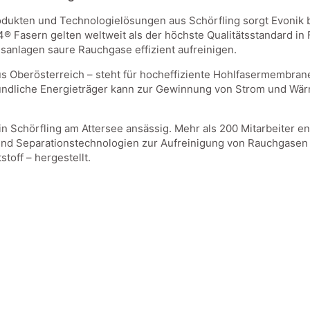
odukten und Technologielösungen aus Schörfling sorgt Evonik be
asern gelten weltweit als der höchste Qualitätsstandard in Fil
anlagen saure Rauchgase effizient aufreinigen.
 Oberösterreich – steht für hocheffiziente Hohlfasermembrane
ndliche Energieträger kann zur Gewinnung von Strom und Wärme
 in Schörfling am Attersee ansässig. Mehr als 200 Mitarbeiter 
 und Separationstechnologien zur Aufreinigung von Rauchgasen
toff – hergestellt.