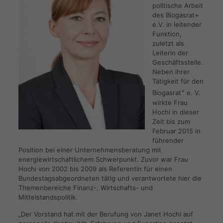
politische Arbeit
des Biogasrat+
e.V. in leitender
Funktion,
zuletzt als
Leiterin der
Geschäftsstelle.
Neben ihrer
Tätigkeit für den
+
Biogasrat
e. V.
wirkte Frau
Hochi in dieser
Zeit bis zum
Februar 2015 in
führender
Position bei einer Unternehmensberatung mit
energiewirtschaftlichem Schwerpunkt. Zuvor war Frau
Hochi von 2002 bis 2009 als Referentin für einen
Bundestagsabgeordneten tätig und verantwortete hier die
Themenbereiche Finanz-, Wirtschafts- und
Mittelstandspolitik.
„Der Vorstand hat mit der Berufung von Janet Hochi auf