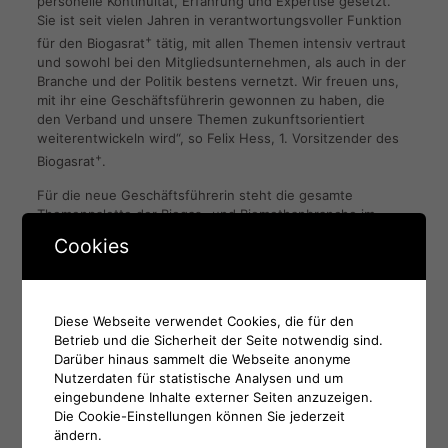
personelle Kontinuität, Erfahrung und Expertise gesetzt.
Sie ist seit vielen Jahren in verantwortungsvoller Funktion
+
für den Biogasrat
tätig, mit allen Themen intensiv vertraut
und sowohl bei den Mitgliedsunternehmen, als auch in der
Branche und der Politik bestens vernetzt. Wir freuen uns,
mit ihr eine Geschäftsführerin gewonnen zu haben, die
den Verband und unsere Themen zukunftsorientiert
weiterentwickeln wird“, so Felix Hess, 1. Vorsitzender des
+
Biogasrat
.
Für die neue Geschäftsführerin steht die gesamte
Themenpalette der Biogas- und Biomethanbranche im
Strom-, Wärme und Verkehrssektor auf der politischen
Cookies
Agenda. Dabei gelte es, verlässliche Rahmenbedingungen
für ein gesundes wirtschaftliches Wachstum der Branche
zu schaffen und die Wahrnehmung von Biomethan und
Biogas sowie deren Bedeutung als tragende Säulen der
Diese Webseite verwendet Cookies, die für den
Energiewende in Politik, Medien und Gesellschaft positiv
Betrieb und die Sicherheit der Seite notwendig sind.
zu verankern. Ein besonderer Schwerpunkt ihrer Tätigkeit
Darüber hinaus sammelt die Webseite anonyme
soll künftig in der stärkeren Zusammenarbeit und
Nutzerdaten für statistische Analysen und um
Vernetzung auf europäischer Ebene liegen.
eingebundene Inhalte externer Seiten anzuzeigen.
Die Cookie-Einstellungen können Sie jederzeit
Pressekontakt:
ändern.
Janet Hochi